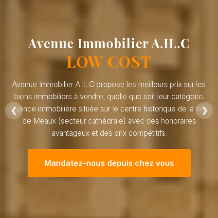
Avenue Immobilier A.IL.C
LOW COST
Avenue Immobilier A.IL.C propose les meilleurs prix sur les
biens immobiliers à vendre, quelle que soit leur catégorie.
Agence immobilière située sur le centre historique de la ville
❮
❯
de Meaux (secteur cathédrale) avec des honoraires
avantageux et des prix compétitifs.
Mandatez-nous depuis chez vous