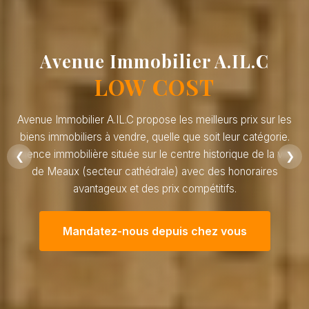
Avenue Immobilier A.IL.C
LOW COST
Avenue Immobilier A.IL.C propose les meilleurs prix sur les
biens immobiliers à vendre, quelle que soit leur catégorie.
Agence immobilière située sur le centre historique de la ville
❮
❯
de Meaux (secteur cathédrale) avec des honoraires
avantageux et des prix compétitifs.
Mandatez-nous depuis chez vous