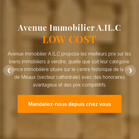
Avenue Immobilier A.IL.C
LOW COST
Avenue Immobilier A.IL.C propose les meilleurs prix sur les
biens immobiliers à vendre, quelle que soit leur catégorie.
Agence immobilière située sur le centre historique de la ville
❮
❯
de Meaux (secteur cathédrale) avec des honoraires
avantageux et des prix compétitifs.
Mandatez-nous depuis chez vous