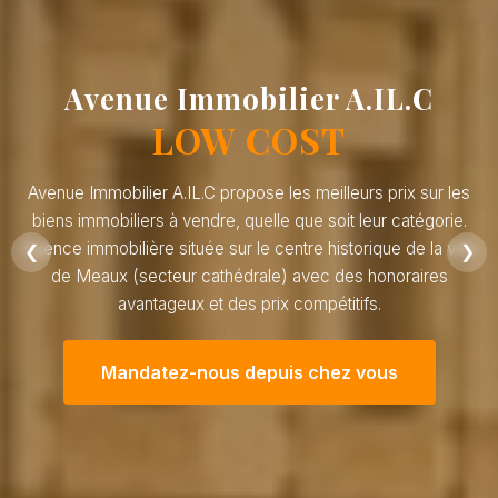
Avenue Immobilier A.IL.C
LOW COST
Avenue Immobilier A.IL.C propose les meilleurs prix sur les
biens immobiliers à vendre, quelle que soit leur catégorie.
Agence immobilière située sur le centre historique de la ville
❮
❯
de Meaux (secteur cathédrale) avec des honoraires
avantageux et des prix compétitifs.
Mandatez-nous depuis chez vous