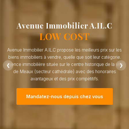
Avenue Immobilier A.IL.C
LOW COST
Avenue Immobilier A.IL.C propose les meilleurs prix sur les
biens immobiliers à vendre, quelle que soit leur catégorie.
Agence immobilière située sur le centre historique de la ville
❮
❯
de Meaux (secteur cathédrale) avec des honoraires
avantageux et des prix compétitifs.
Mandatez-nous depuis chez vous