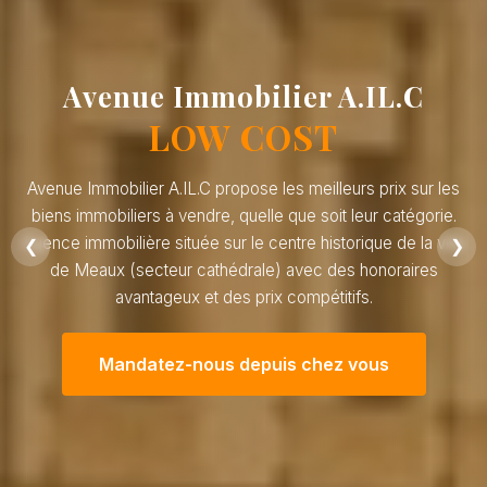
Avenue Immobilier A.IL.C
LOW COST
Avenue Immobilier A.IL.C propose les meilleurs prix sur les
biens immobiliers à vendre, quelle que soit leur catégorie.
Agence immobilière située sur le centre historique de la ville
❮
❯
de Meaux (secteur cathédrale) avec des honoraires
avantageux et des prix compétitifs.
Mandatez-nous depuis chez vous