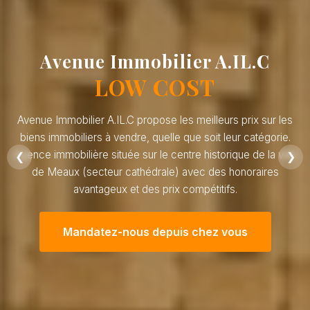
Avenue Immobilier A.IL.C
LOW COST
Avenue Immobilier A.IL.C propose les meilleurs prix sur les
biens immobiliers à vendre, quelle que soit leur catégorie.
Agence immobilière située sur le centre historique de la ville
❮
❯
de Meaux (secteur cathédrale) avec des honoraires
avantageux et des prix compétitifs.
Mandatez-nous depuis chez vous