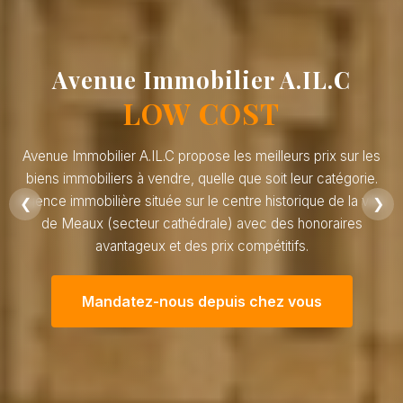
Avenue Immobilier A.IL.C
LOW COST
Avenue Immobilier A.IL.C propose les meilleurs prix sur les
biens immobiliers à vendre, quelle que soit leur catégorie.
Agence immobilière située sur le centre historique de la ville
❮
❯
de Meaux (secteur cathédrale) avec des honoraires
avantageux et des prix compétitifs.
Mandatez-nous depuis chez vous