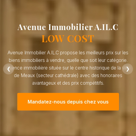
Avenue Immobilier A.IL.C
LOW COST
Avenue Immobilier A.IL.C propose les meilleurs prix sur les
biens immobiliers à vendre, quelle que soit leur catégorie.
Agence immobilière située sur le centre historique de la ville
❮
❯
de Meaux (secteur cathédrale) avec des honoraires
avantageux et des prix compétitifs.
Mandatez-nous depuis chez vous