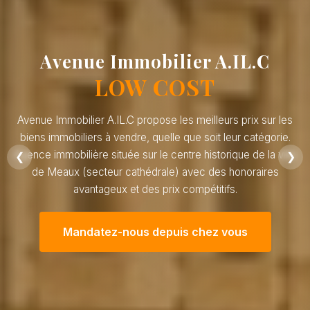
Avenue Immobilier A.IL.C
LOW COST
Avenue Immobilier A.IL.C propose les meilleurs prix sur les
biens immobiliers à vendre, quelle que soit leur catégorie.
Agence immobilière située sur le centre historique de la ville
❮
❯
de Meaux (secteur cathédrale) avec des honoraires
avantageux et des prix compétitifs.
Mandatez-nous depuis chez vous