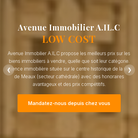
Avenue Immobilier A.IL.C
LOW COST
Avenue Immobilier A.IL.C propose les meilleurs prix sur les
biens immobiliers à vendre, quelle que soit leur catégorie.
Agence immobilière située sur le centre historique de la ville
❮
❯
de Meaux (secteur cathédrale) avec des honoraires
avantageux et des prix compétitifs.
Mandatez-nous depuis chez vous