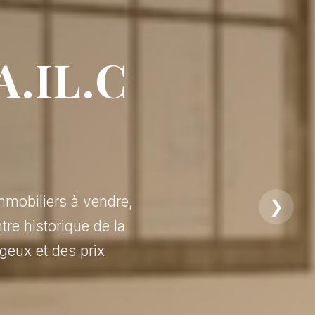
A.IL.C
mmobiliers à vendre,
❯
tre historique de la
geux et des prix