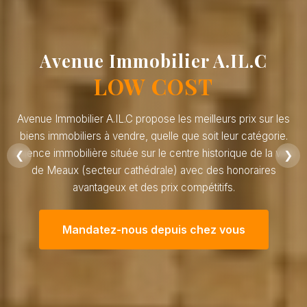
Avenue Immobilier A.IL.C
LOW COST
Avenue Immobilier A.IL.C propose les meilleurs prix sur les
biens immobiliers à vendre, quelle que soit leur catégorie.
Agence immobilière située sur le centre historique de la ville
❮
❯
de Meaux (secteur cathédrale) avec des honoraires
avantageux et des prix compétitifs.
Mandatez-nous depuis chez vous