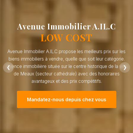
Avenue Immobilier A.IL.C
LOW COST
Avenue Immobilier A.IL.C propose les meilleurs prix sur les
biens immobiliers à vendre, quelle que soit leur catégorie.
Agence immobilière située sur le centre historique de la ville
❮
❯
de Meaux (secteur cathédrale) avec des honoraires
avantageux et des prix compétitifs.
Mandatez-nous depuis chez vous