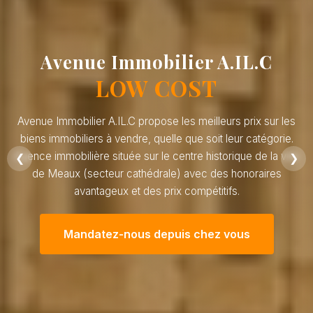
Avenue Immobilier A.IL.C
LOW COST
Avenue Immobilier A.IL.C propose les meilleurs prix sur les
biens immobiliers à vendre, quelle que soit leur catégorie.
Agence immobilière située sur le centre historique de la ville
❮
❯
de Meaux (secteur cathédrale) avec des honoraires
avantageux et des prix compétitifs.
Mandatez-nous depuis chez vous