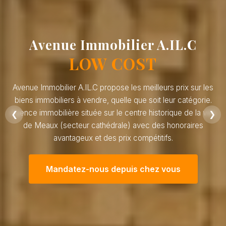
Avenue Immobilier A.IL.C
LOW COST
Avenue Immobilier A.IL.C propose les meilleurs prix sur les
biens immobiliers à vendre, quelle que soit leur catégorie.
Agence immobilière située sur le centre historique de la ville
❮
❯
de Meaux (secteur cathédrale) avec des honoraires
avantageux et des prix compétitifs.
Mandatez-nous depuis chez vous