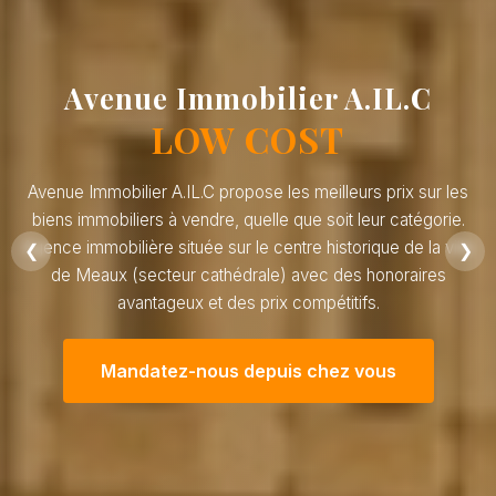
Avenue Immobilier A.IL.C
LOW COST
Avenue Immobilier A.IL.C propose les meilleurs prix sur les
biens immobiliers à vendre, quelle que soit leur catégorie.
Agence immobilière située sur le centre historique de la ville
❮
❯
de Meaux (secteur cathédrale) avec des honoraires
avantageux et des prix compétitifs.
Mandatez-nous depuis chez vous