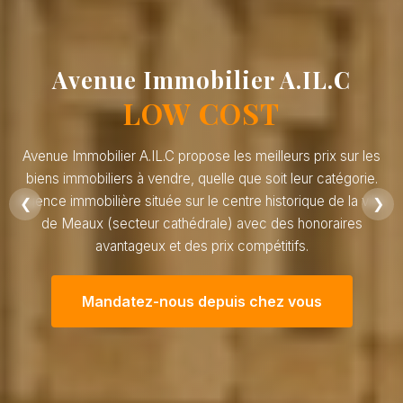
Avenue Immobilier A.IL.C
LOW COST
Avenue Immobilier A.IL.C propose les meilleurs prix sur les
biens immobiliers à vendre, quelle que soit leur catégorie.
Agence immobilière située sur le centre historique de la ville
❮
❯
de Meaux (secteur cathédrale) avec des honoraires
avantageux et des prix compétitifs.
Mandatez-nous depuis chez vous