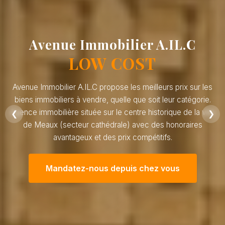
Avenue Immobilier A.IL.C
LOW COST
Avenue Immobilier A.IL.C propose les meilleurs prix sur les
biens immobiliers à vendre, quelle que soit leur catégorie.
Agence immobilière située sur le centre historique de la ville
❮
❯
de Meaux (secteur cathédrale) avec des honoraires
avantageux et des prix compétitifs.
Mandatez-nous depuis chez vous