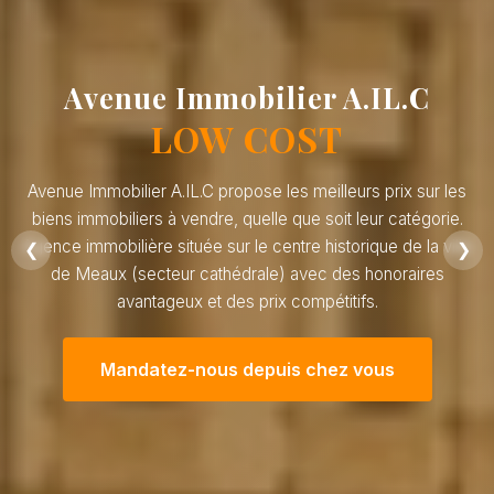
Avenue Immobilier A.IL.C
LOW COST
Avenue Immobilier A.IL.C propose les meilleurs prix sur les
biens immobiliers à vendre, quelle que soit leur catégorie.
Agence immobilière située sur le centre historique de la ville
❮
❯
de Meaux (secteur cathédrale) avec des honoraires
avantageux et des prix compétitifs.
Mandatez-nous depuis chez vous