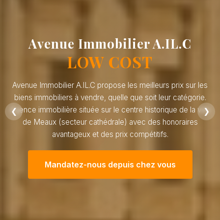
Avenue Immobilier A.IL.C
LOW COST
Avenue Immobilier A.IL.C propose les meilleurs prix sur les
biens immobiliers à vendre, quelle que soit leur catégorie.
Agence immobilière située sur le centre historique de la ville
❮
❯
de Meaux (secteur cathédrale) avec des honoraires
avantageux et des prix compétitifs.
Mandatez-nous depuis chez vous