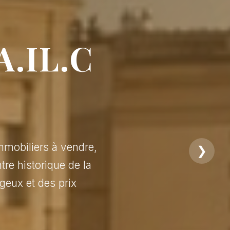
A.IL.C
mmobiliers à vendre,
❯
tre historique de la
geux et des prix