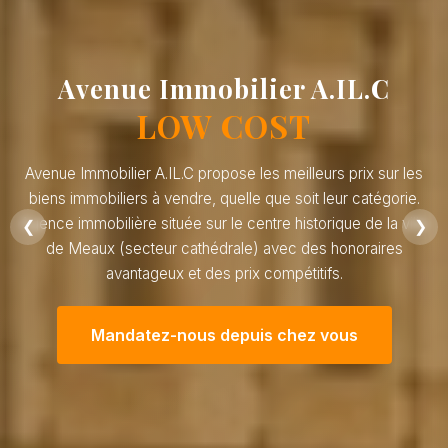
Avenue Immobilier A.IL.C
LOW COST
Avenue Immobilier A.IL.C propose les meilleurs prix sur les
biens immobiliers à vendre, quelle que soit leur catégorie.
Agence immobilière située sur le centre historique de la ville
❮
❯
de Meaux (secteur cathédrale) avec des honoraires
avantageux et des prix compétitifs.
Mandatez-nous depuis chez vous