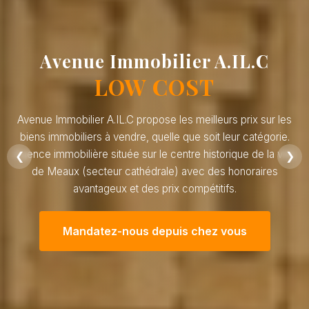
Avenue Immobilier A.IL.C
LOW COST
Avenue Immobilier A.IL.C propose les meilleurs prix sur les
biens immobiliers à vendre, quelle que soit leur catégorie.
Agence immobilière située sur le centre historique de la ville
❮
❯
de Meaux (secteur cathédrale) avec des honoraires
avantageux et des prix compétitifs.
Mandatez-nous depuis chez vous